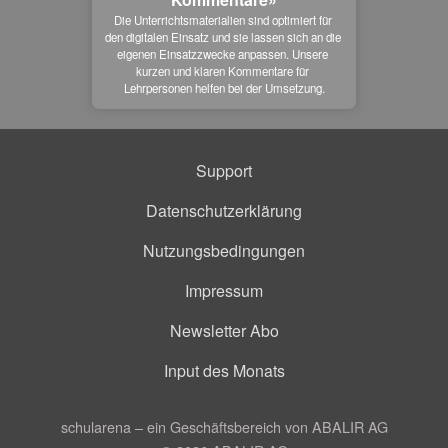
Die Unterrichtsmaterialien sind optimiert für 
den digitalen Einsatz und sie lassen sich an die 
eigenen Einsatzzwecke anpassen. Unsere 
kurzen und klaren Kommentare für 
Lehrpersonen helfen bei der Umsetzung.
Support
Datenschutzerklärung
Nutzungsbedingungen
Impressum
Newsletter Abo
Input des Monats
schularena – ein Geschäftsbereich von ABALIR AG