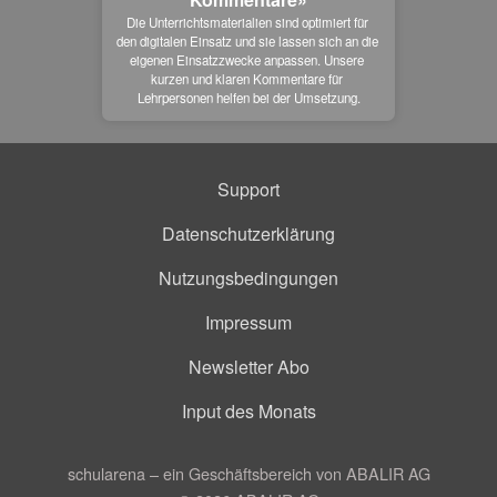
Die Unterrichtsmaterialien sind optimiert für 
den digitalen Einsatz und sie lassen sich an die 
eigenen Einsatzzwecke anpassen. Unsere 
kurzen und klaren Kommentare für 
Lehrpersonen helfen bei der Umsetzung.
Support
Datenschutzerklärung
Nutzungsbedingungen
Impressum
Newsletter Abo
Input des Monats
schularena – ein Geschäftsbereich von ABALIR AG