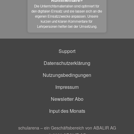
Die Unterrichtsmaterialien sind optimiert für 
den digitalen Einsatz und sie lassen sich an die 
eigenen Einsatzzwecke anpassen. Unsere 
kurzen und klaren Kommentare für 
Lehrpersonen helfen bei der Umsetzung.
Support
Datenschutzerklärung
Nutzungsbedingungen
Impressum
Newsletter Abo
Input des Monats
schularena – ein Geschäftsbereich von ABALIR AG