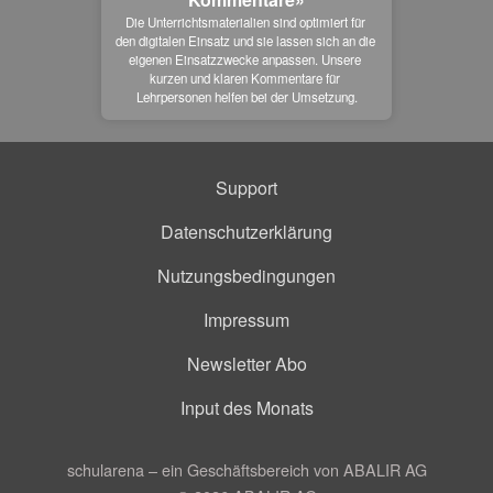
Die Unterrichtsmaterialien sind optimiert für 
den digitalen Einsatz und sie lassen sich an die 
eigenen Einsatzzwecke anpassen. Unsere 
kurzen und klaren Kommentare für 
Lehrpersonen helfen bei der Umsetzung.
Support
Datenschutzerklärung
Nutzungsbedingungen
Impressum
Newsletter Abo
Input des Monats
schularena – ein Geschäftsbereich von ABALIR AG